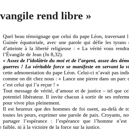
vangile rend libre »
Quel beau témoignage que celui du pape Léon, traversant l’
Guinée équatoriale, avec une parole qui défie les tyrans e
d’atteinte à la liberté religieuse : « La vérité vous rendr
l’Évangile de Jean (Jn 8,32).
« Assez de l’idolâtrie du moi et de l’argent, assez des dém
guerres ! La véritable force se manifeste en servant la v
cette admonestation du pape Léon. Celui-ci n’avait pas indiq
comme on dit chez nous : « Lance une pierre dans un parc d
c’est celui qui l’a reçue ! »
Tout message de vérité, d’amour et de justice – tel que ce
potentiel libérateur. Il invite chacun à sortir de ses enfer
pour vivre plus pleinement.
Il est heureux que des hommes de foi osent, au-delà de t
toutes les peurs, exprimer une parole de paix. Croyants, no
partager l’espérance : l’espérance que l’homme n’est
 faible, ni à la victoire de la force sur la justice.