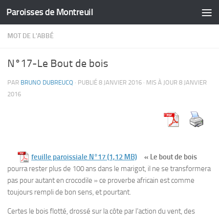
Paroisses de Montreuil
Skip to content
MOT DE L'ABBÉ
N°17-Le Bout de bois
PAR
BRUNO DUBREUCQ
· PUBLIÉ
8 JANVIER 2016
· MIS À JOUR
8 JANVIER
2016
feuille paroissiale N°17
« Le bout de bois
pourra rester plus de 100 ans dans le marigot, il ne se transformera
pas pour autant en crocodile » ce proverbe africain est comme
toujours rempli de bon sens, et pourtant.
Certes le bois flotté, drossé sur la côte par l’action du vent, des