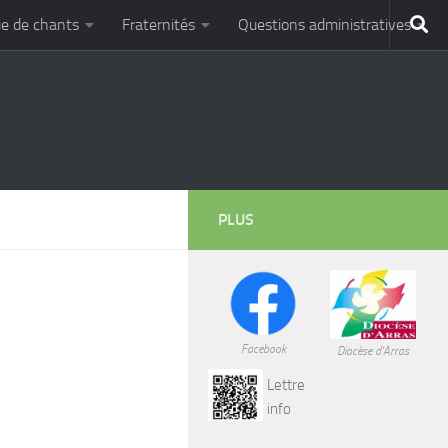
e de chants
Fraternités
Questions administratives
PLUS
Facebook
Diocèse d'Arras
Lettre
info