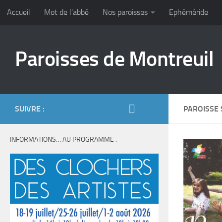
Accueil
Mot de l’abbé
Nos paroisses
Ephéméride
Skip to content
Paroisses de Montreuil
SUIVRE :
PAROISSE 
INFORMATIONS… AU PROGRAMME :