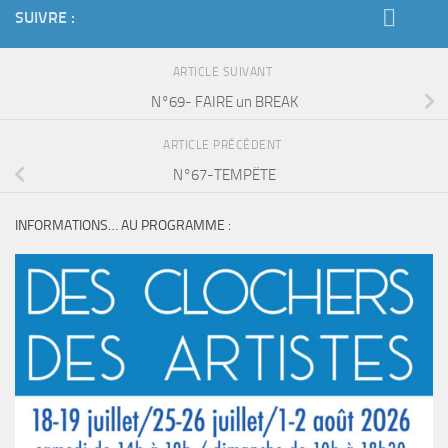
SUIVRE :
ARTICLE SUIVANT
N°69- FAIRE un BREAK
ARTICLE PRÉCÉDENT
N°67-TEMPËTE
INFORMATIONS… AU PROGRAMME :