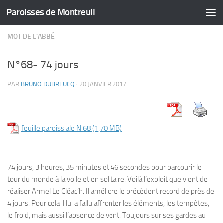
Paroisses de Montreuil
Skip to content
MOT DE L'ABBÉ
N°68- 74 jours
PAR
BRUNO DUBREUCQ
·
20 JANVIER 2017
feuille paroissiale N 68
74 jours,
3 heures, 35 minutes et 46 secondes pour parcourir le
tour du monde à la voile et en solitaire. Voilà l’exploit que vient de
réaliser Armel Le Cléac’h. Il améliore le précèdent record de près de
4 jours. Pour cela il lui a fallu affronter les éléments, les tempêtes,
le froid, mais aussi l’absence de vent. Toujours sur ses gardes au