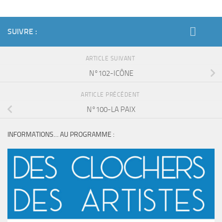
SUIVRE :
ARTICLE SUIVANT
N°102-ICÔNE
ARTICLE PRÉCÉDENT
N°100-LA PAIX
INFORMATIONS… AU PROGRAMME :