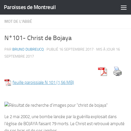
Paroisses de Montreuil
Skip to content
MOT DE L'ABBÉ
N°101- Christ de Bojaya
PAR
BRUNO DUBREUCQ
· PUBLIÉ
16 SEPTEMBRE 2017
· MIS À JOUR
16
SEPTEMBRE 2017
feuille paroissiale N 101
Le 2 mai 2002, une bombe lancée par la guérilla explosait dans
l’église de BOJAYA faisant 79 morts. Le Christ est retrouvé amputé
de ses bras et de ses jambes.