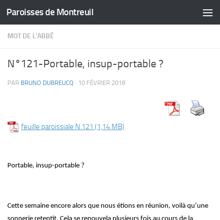
Paroisses de Montreuil
Skip to content
MOT DE L'ABBÉ
N°121-Portable, insup-portable ?
PAR
BRUNO DUBREUCQ
·
10 FÉVRIER 2018
feuille paroissiale N 121
Portable, insup-portable ?
Cette semaine encore alors que nous étions en réunion, voilà qu’une
sonnerie retentit. Cela se renouvela plusieurs fois au cours de la