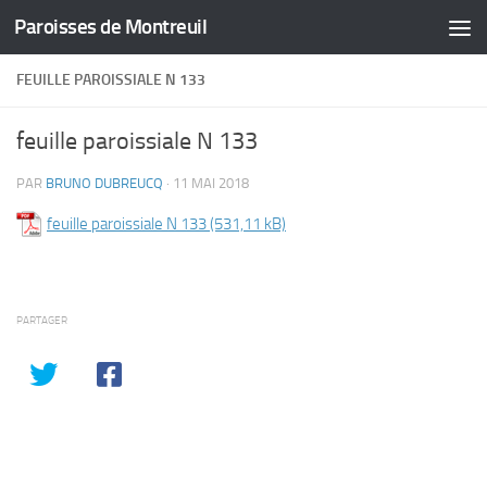
Paroisses de Montreuil
Skip to content
FEUILLE PAROISSIALE N 133
feuille paroissiale N 133
PAR
BRUNO DUBREUCQ
·
11 MAI 2018
feuille paroissiale N 133
PARTAGER