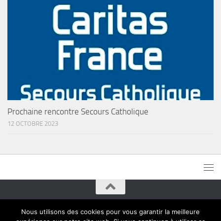
Prochaine rencontre Secours Catholique
12 OCTOBRE 2023
Paroisses de Montreuil © 2015. Tous droits réservés
Nous utilisons des cookies pour vous garantir la meilleure