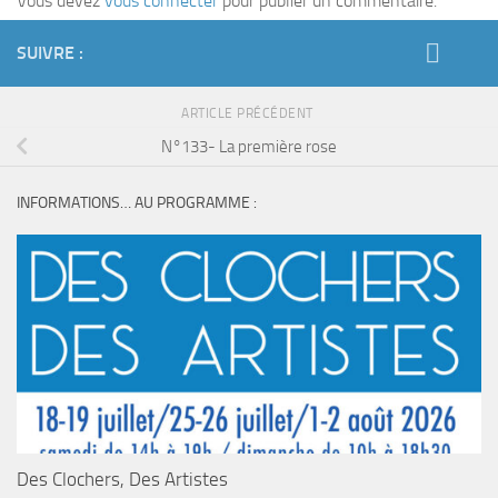
Vous devez
vous connecter
pour publier un commentaire.
SUIVRE :
ARTICLE PRÉCÉDENT
N°133- La première rose
INFORMATIONS… AU PROGRAMME :
Des Clochers, Des Artistes