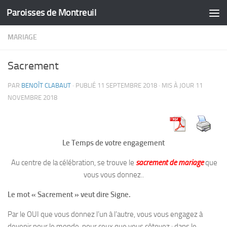
Paroisses de Montreuil
Skip to content
MARIAGE
Sacrement
PAR
BENOÎT CLABAUT
· PUBLIÉ
11 SEPTEMBRE 2018
· MIS À JOUR
11
NOVEMBRE 2018
Le Temps de
votre engagement
Au centre de la célébration, se trouve le
sacrement de mariage
que
vous vous donnez..
Le mot « Sacrement » veut dire Signe.
Par le OUI que vous donnez l’un à l’autre, vous vous engagez à
devenir pour le monde, pour ceux que vous côtoyez : dans le