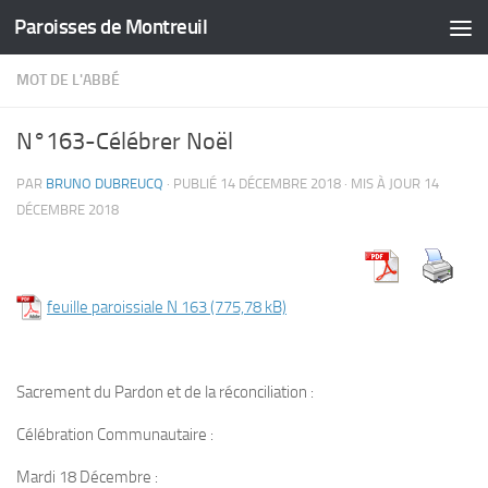
Paroisses de Montreuil
Skip to content
MOT DE L'ABBÉ
N°163-Célébrer Noël
PAR
BRUNO DUBREUCQ
· PUBLIÉ
14 DÉCEMBRE 2018
· MIS À JOUR
14
DÉCEMBRE 2018
feuille paroissiale N 163
Sacrement du Pardon et de la réconciliation :
Célébration Communautaire :
Mardi 18 Décembre :