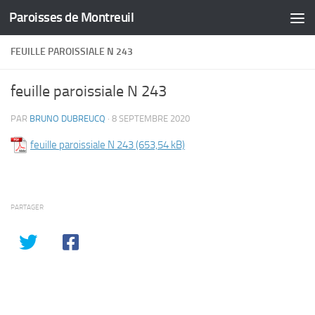
Paroisses de Montreuil
Skip to content
FEUILLE PAROISSIALE N 243
feuille paroissiale N 243
PAR
BRUNO DUBREUCQ
·
8 SEPTEMBRE 2020
feuille paroissiale N 243
PARTAGER