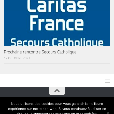
Prochaine rencontre Secours Catholique
12 OCTOBRE 2023
Paroisses de Montreuil © 2015. Tous droits réservés
Nous utilisons des cookies pour vous garantir la meilleure
expérience sur notre site web. Si vous continuez à utiliser ce
site, nous supposerons que vous en êtes satisfait.