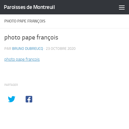
Paroisses de Montreuil
Skip to content
PHOTO PAPE FRANÇOIS
photo pape françois
PAR
BRUNO DUBREUCQ
·
23 OCTOBRE 2020
photo pape françois
PARTAGER