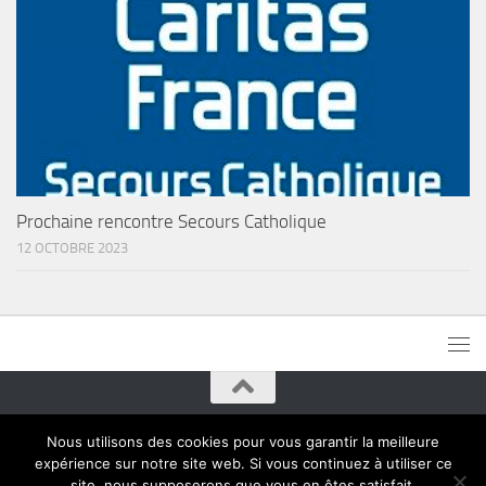
Prochaine rencontre Secours Catholique
12 OCTOBRE 2023
Paroisses de Montreuil © 2015. Tous droits réservés
Nous utilisons des cookies pour vous garantir la meilleure
expérience sur notre site web. Si vous continuez à utiliser ce
site, nous supposerons que vous en êtes satisfait.