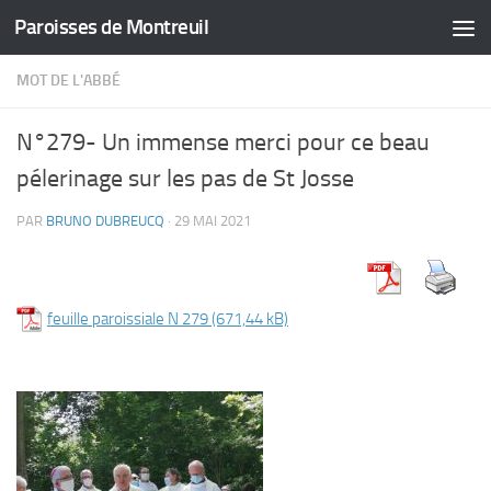
Paroisses de Montreuil
Skip to content
MOT DE L'ABBÉ
N°279- Un immense merci pour ce beau
pélerinage sur les pas de St Josse
PAR
BRUNO DUBREUCQ
·
29 MAI 2021
feuille paroissiale N 279