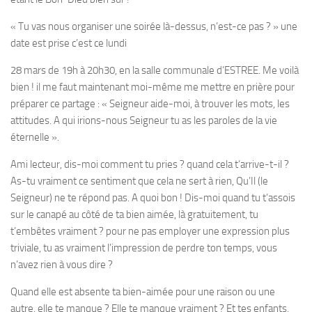
« Tu vas nous organiser une soirée là-dessus, n’est-ce pas ? » une
date est prise
c’est ce lundi
28 mars de 19h à 20h30, en la salle communale d’ESTREE
. Me voilà
bien ! il me faut maintenant moi-même me mettre en prière pour
préparer ce partage : « Seigneur aide-moi, à trouver les mots, les
attitudes.
A qui irions-nous Seigneur tu as les paroles de la vie
éternelle
».
Ami lecteur, dis-moi comment tu pries ?
quand cela t’arrive-t-il ?
As-tu vraiment ce sentiment que cela ne sert à rien, Qu’Il (le
Seigneur) ne te répond pas. A quoi bon ! Dis-moi quand tu t’assois
sur le canapé au côté de ta bien aimée, là gratuitement, tu
t’embêtes vraiment ? pour ne pas employer une expression plus
triviale, tu as vraiment l’impression de perdre ton temps, vous
n’avez rien à vous dire ?
Quand elle est absente ta bien-aimée pour une raison ou une
autre, elle te manque ? Elle te manque vraiment ? Et tes enfants,