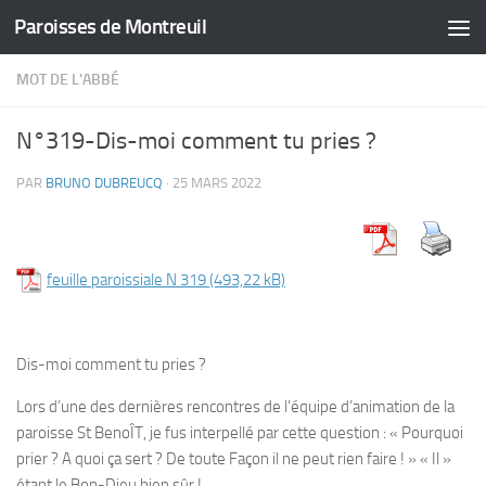
Paroisses de Montreuil
Skip to content
MOT DE L'ABBÉ
N°319-Dis-moi comment tu pries ?
PAR
BRUNO DUBREUCQ
·
25 MARS 2022
feuille paroissiale N 319
Dis-moi comment tu pries ?
Lors d’une des dernières rencontres de l’équipe d’animation de la
paroisse St BenoÎT, je fus interpellé par cette question : « Pourquoi
prier ? A quoi ça sert ? De toute Façon il ne peut rien faire ! » « Il »
étant le Bon-Dieu bien sûr !