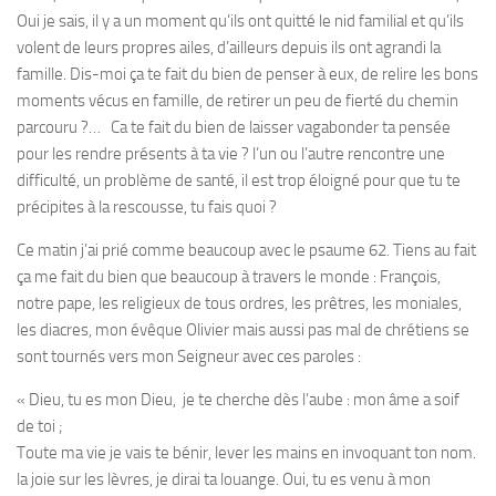
Oui je sais, il y a un moment qu’ils ont quitté le nid familial et qu’ils
volent de leurs propres ailes, d’ailleurs depuis ils ont agrandi la
famille. Dis-moi ça te fait du bien de penser à eux, de relire les bons
moments vécus en famille, de retirer un peu de fierté du chemin
parcouru ?… Ca te fait du bien de laisser vagabonder ta pensée
pour les rendre présents à ta vie ? l’un ou l’autre rencontre une
difficulté, un problème de santé, il est trop éloigné pour que tu te
précipites à la rescousse, tu fais quoi ?
Ce matin j’ai prié comme beaucoup avec le psaume 62. Tiens au fait
ça me fait du bien que beaucoup à travers le monde : François,
notre pape, les religieux de tous ordres, les prêtres, les moniales,
les diacres, mon évêque Olivier mais aussi pas mal de chrétiens se
sont tournés vers mon Seigneur avec ces paroles :
« Dieu, tu es mon Dieu, je te ch
e
rche dès l’aube : mon âme a s
o
if
de toi ;
Toute ma vie je v
a
is te bénir, lever les mains en invoqu
a
nt ton nom.
la joie sur les lèvres, je dir
a
i ta louange. Oui, tu es ven
u
à mon