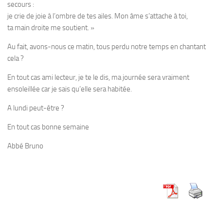
secours :
je crie de joie à l’
o
mbre de tes ailes.
Mon âme s’att
a
che à toi,
ta main dr
o
ite me soutient. »
Au fait, avons-nous ce matin, tous perdu notre temps en chantant
cela ?
En tout cas ami lecteur, je te le dis, ma journée sera vraiment
ensoleillée car je sais qu’elle sera habitée.
A lundi peut-être ?
En tout cas bonne semaine
Abbé Bruno