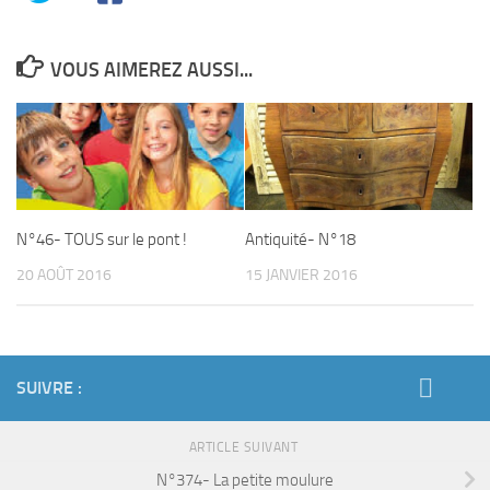
VOUS AIMEREZ AUSSI...
N°46- TOUS sur le pont !
Antiquité- N°18
20 AOÛT 2016
15 JANVIER 2016
SUIVRE :
ARTICLE SUIVANT
N°374- La petite moulure