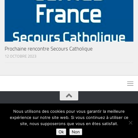
Prochaine rencontre Secours Catholique
12 OCTOBRE 2023
Paroisses de Montreuil © 2015. Tous droits réservés
Nous utilisons des cookies pour vous garantir la meilleure
expérience sur notre site web. Si vous continuez à utiliser ce
site, nous supposerons que vous en êtes satisfait.
Ok
Non