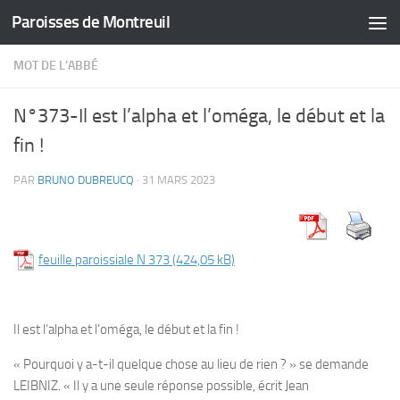
Paroisses de Montreuil
Skip to content
MOT DE L'ABBÉ
N°373-Il est l’alpha et l’oméga, le début et la
fin !
PAR
BRUNO DUBREUCQ
·
31 MARS 2023
feuille paroissiale N 373
Il est l’alpha et l’oméga, le début et la fin !
« Pourquoi y a-t-il quelque chose au lieu de rien ? » se demande
LEIBNIZ. « Il y a une seule réponse possible, écrit Jean