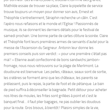
Mathilde essaie de trouver sa place, Claire la pipelette de service
trouve toujours un moyen pour donner son avis, Ernest et
Théophile s’entretiennent, Séraphin recherche un câlin. C’est
l’apéro nous refaisons et le monde et l’Eglise ! Passionnés de
musique, ils se donnent les derniers détails pour le festival de
samedi prochain. Une bonne partie de cartes clôture la soirée. Claire
et Théophile font leurs premières armes de servants d’autel pour la
messe de l’Ascension du Seigneur. Antonin leur donne les
premiers conseils puis son verdict : « pour une première c’était pas
mal ! » Etienne avait confectionné de bons sandwichs jambon-
fromage, nous nous retrouvons sur la plage de Merlimont. La
doudoune est bienvenue. Les pelles, râteaux, seaux sont de sortie,
les cratères se forment ainsi que les châteaux, les parents se
prélassent, puis le repas, la partie de foot et de pétanque. Le bain
de pied suffira à déconseiller la baignade. Petit détour pour acheter
nos litres de moules, les frites sont grillées à point et c’est le
banquet final… il faut plier bagages, ne pas oublier les doudous
pour la route. Gros bisous, à bientôt ! Plaisirs simples de la vie,