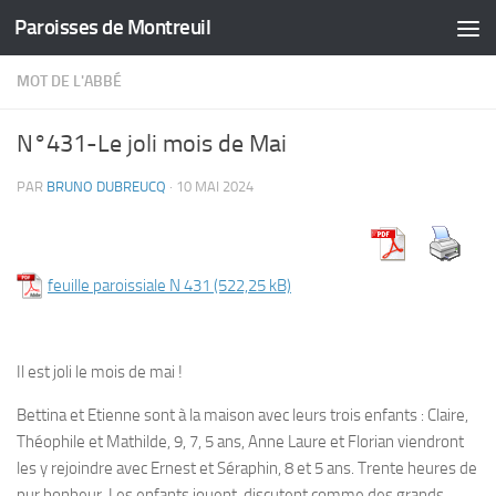
Paroisses de Montreuil
Skip to content
MOT DE L'ABBÉ
N°431-Le joli mois de Mai
PAR
BRUNO DUBREUCQ
·
10 MAI 2024
feuille paroissiale N 431
Il est joli le mois de mai !
Bettina et Etienne sont à la maison avec leurs trois enfants : Claire,
Théophile et Mathilde, 9, 7, 5 ans, Anne Laure et Florian viendront
les y rejoindre avec Ernest et Séraphin, 8 et 5 ans. Trente heures de
pur bonheur. Les enfants jouent, discutent comme des grands,