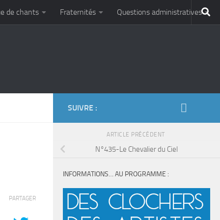
e de chants
Fraternités
Questions administratives
SUIVRE :
ARTICLE PRÉCÉDENT
N°435-Le Chevalier du Ciel
INFORMATIONS… AU PROGRAMME :
PARTAGER