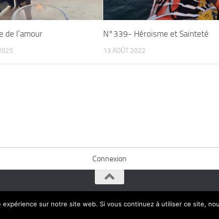
e de l’amour
N°339- Héroisme et Sainteté
2025
13 AOÛT 2022
Connexion
e expérience sur notre site web. Si vous continuez à utiliser ce site, n