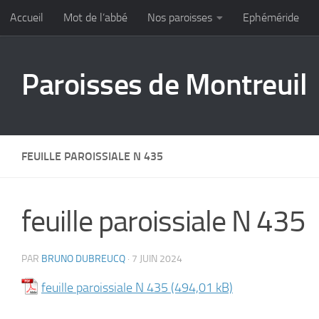
Accueil
Mot de l’abbé
Nos paroisses
Ephéméride
Skip to content
Paroisses de Montreuil
FEUILLE PAROISSIALE N 435
feuille paroissiale N 435
PAR
BRUNO DUBREUCQ
·
7 JUIN 2024
feuille paroissiale N 435