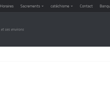
Horaires
Sacrements
catéchisme
Contact
Banqu
et ses environs