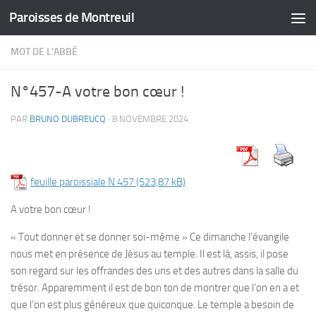
Paroisses de Montreuil
Skip to content
MOT DE L'ABBÉ
N°457-A votre bon cœur !
PAR
BRUNO DUBREUCQ
·
8 NOVEMBRE 2024
feuille paroissiale N 457
A votre bon cœur !
« Tout donner et se donner soi-même » Ce dimanche l’évangile
nous met en présence de Jésus au temple. Il est là, assis, il pose
son regard sur les offrandes des uns et des autres dans la salle du
trésor. Apparemment il est de bon ton de montrer que l’on en a et
que l’on est plus généreux que quiconque. Le temple a besoin de