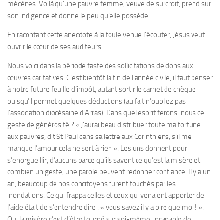
mécènes. Voilà qu’une pauvre femme, veuve de surcroit, prend sur
son indigence et donne le peu qu’elle possède.
En racontant cette anecdote à la foule venue l’écouter, Jésus veut
ouvrir le cœur de ses auditeurs.
Nous voici dans la période faste des sollicitations de dons aux
œuvres caritatives. C’est bientôt la fin de l’année civile, il faut penser
à notre future feuille d’impôt, autant sortir le carnet de chèque
puisqu’il permet quelques déductions (au fait n’oubliez pas
l’association diocésaine d’Arras). Dans quel esprit ferons-nous ce
geste de générosité ? « J’aurai beau distribuer toute ma fortune
aux pauvres, dit St Paul dans sa lettre aux Corinthiens, s’il me
manque l’amour cela ne sert à rien ». Les uns donnent pour
s’enorgueillir, d’aucuns parce qu’ils savent ce qu’est la misère et
combien un geste, une parole peuvent redonner confiance. Il y a un
an, beaucoup de nos concitoyens furent touchés par les
inondations. Ce qui frappa celles et ceux qui venaient apporter de
l’aide était de s’entendre dire : « vous savez il y a pire que moi ! ».
Oui la misère c’est d’être tourné sur soi-même, incapable de