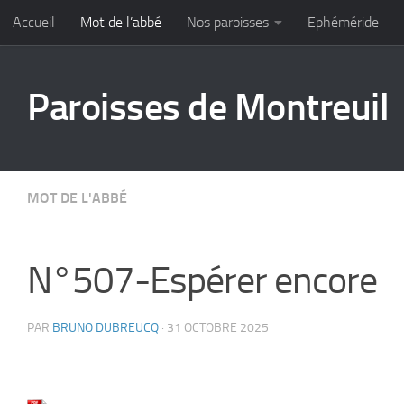
Accueil
Mot de l’abbé
Nos paroisses
Ephéméride
Skip to content
Paroisses de Montreuil
MOT DE L'ABBÉ
N°507-Espérer encore
PAR
BRUNO DUBREUCQ
·
31 OCTOBRE 2025