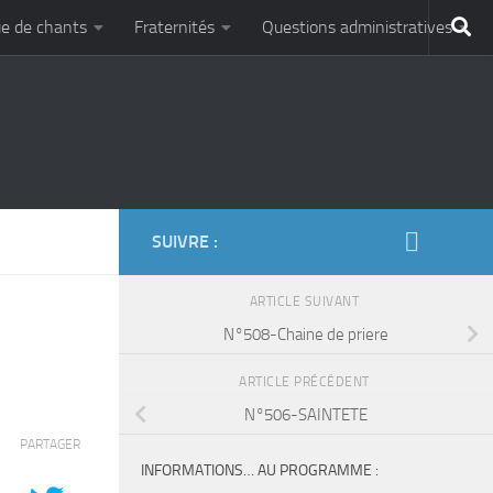
e de chants
Fraternités
Questions administratives
SUIVRE :
ARTICLE SUIVANT
N°508-Chaine de priere
ARTICLE PRÉCÉDENT
N°506-SAINTETE
PARTAGER
INFORMATIONS… AU PROGRAMME :