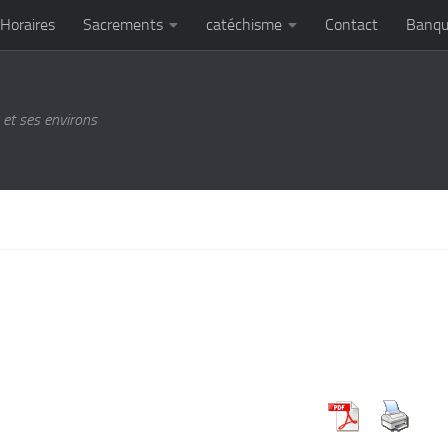
Horaires
Sacrements
catéchisme
Contact
Banqu
et ses environs