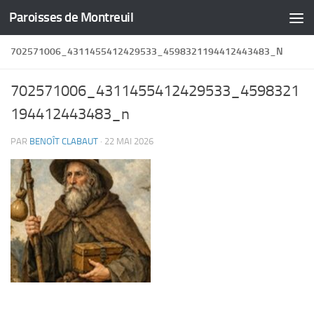
Paroisses de Montreuil
Skip to content
702571006_4311455412429533_4598321194412443483_N
702571006_4311455412429533_4598321
194412443483_n
PAR
BENOÎT CLABAUT
·
22 MAI 2026