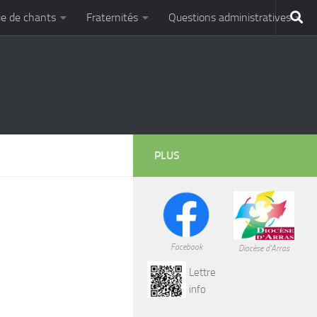
e de chants
Fraternités
Questions administratives
PLUS
Facebook
Diocèse d'Arras
Lettre
info