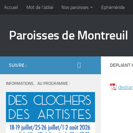
Accueil
Mot de l’abbé
Nos paroisses
Ephéméride
Skip to content
Paroisses de Montreuil
SUIVRE :
DEPLIANT 
INFORMATIONS… AU PROGRAMME :
deplia