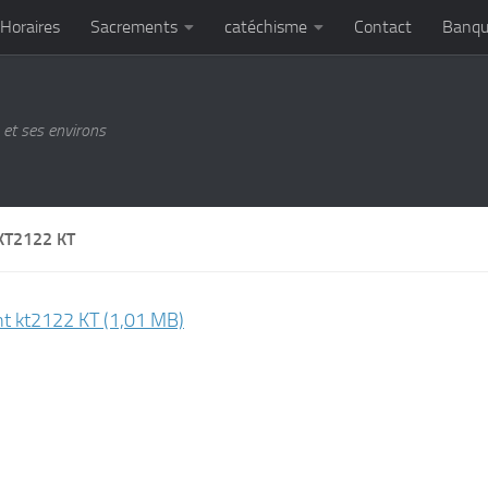
Horaires
Sacrements
catéchisme
Contact
Banqu
et ses environs
KT2122 KT
nt kt2122 KT