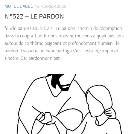
MOT DE L'ABBÉ
13 FÉVRIER 2026
N°522 – LE PARDON
feuille paroissiale N 522 Le pardon, chemin de rédemption
dans le couple. Lundi, nous nous retrouvions à quelques-uns
autour de ce thème exigeant et profondément humain : le
pardon. Très vite, un beau partage s’est installé, simple et
sincère. Car pardonner n’est...