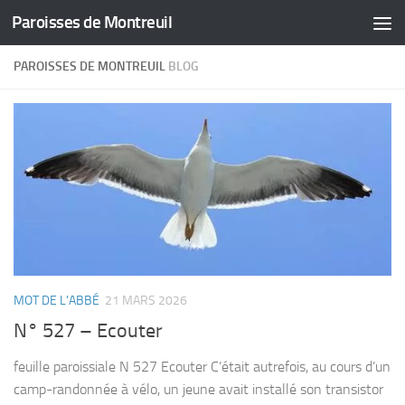
Paroisses de Montreuil
Skip to content
PAROISSES DE MONTREUIL
BLOG
MOT DE L'ABBÉ
21 MARS 2026
N° 527 – Ecouter
feuille paroissiale N 527 Ecouter C’était autrefois, au cours d’un
camp-randonnée à vélo, un jeune avait installé son transistor