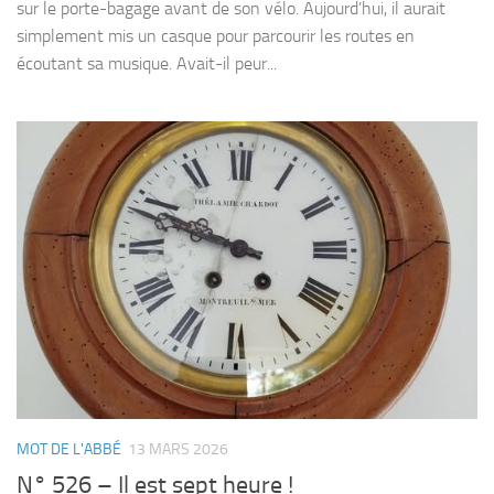
sur le porte-bagage avant de son vélo. Aujourd’hui, il aurait
simplement mis un casque pour parcourir les routes en
écoutant sa musique. Avait-il peur...
MOT DE L'ABBÉ
13 MARS 2026
N° 526 – Il est sept heure !