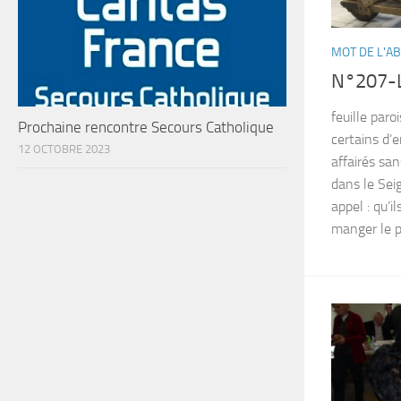
MOT DE L'A
N°207-L
feuille pa
Prochaine rencontre Secours Catholique
certains d’
12 OCTOBRE 2023
affairés san
dans le Seig
appel : qu’i
manger le pa