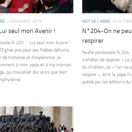
BBÉ
2 NOVEMBRE 2019
MOT DE L'ABBÉ
26 OCTOBR
ui seul mon Avenir !
N°204-On ne peut 
respirer
oissiale N 205 Lui seul mon Avenir !
l’Eglise prie pour ses fidèles défunts.
feuille paroissiale N 20
r de tristesse et d’espérance. Je
s’arrêter de respirer » La 
emment à mon papa et à ma maman.
du chrétien, et « l’on ne 
, qui travaillait dur alors que bien
respirer », écrit le pape 
mphysème...
publié par les éditions du