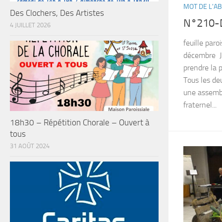
MOT DE L'A
Des Clochers, Des Artistes
N°210-
4 JUILLET 2026
feuille pa
décembre Je
prendre la 
Tous les de
une assembl
fraternel...
18h30 – Répétition Chorale – Ouvert à
tous
31 AOÛT 2024