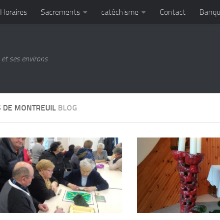
Horaires
Sacrements
catéchisme
Contact
Banqu
et ses environs
S DE MONTREUIL
BLOG