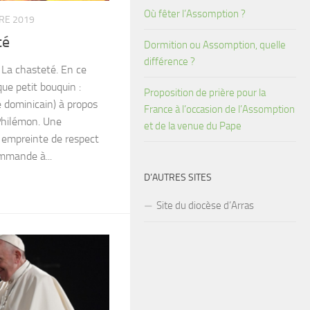
Où fêter l’Assomption ?
RE 2019
té
Dormition ou Assomption, quelle
différence ?
 La chasteté. En ce
ue petit bouquin :
Proposition de prière pour la
 dominicain) à propos
France à l’occasion de l’Assomption
 Philémon. Une
et de la venue du Pape
l empreinte de respect
mmande à...
D’AUTRES SITES
Site du diocèse d’Arras