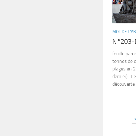
MOT DE L'A
N°203-
feuille par
tonnes de d
plages en 2
dernier) Le
découverte 