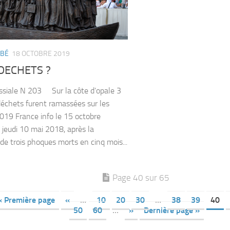
BBÉ
18 OCTOBRE 2019
DECHETS ?
oissiale N 203 Sur la côte d’opale 3
échets furent ramassées sur les
019 France info le 15 octobre
 jeudi 10 mai 2018, après la
de trois phoques morts en cinq mois...
Page 40 sur 65
« Première page
«
…
10
20
30
…
38
39
40
50
60
…
»
Dernière page »