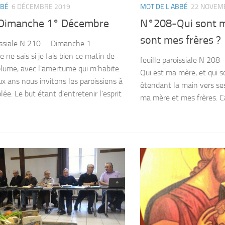
BBÉ
6 DÉCEMBRE 2019
MOT DE L'ABBÉ
22 NOVEM
Dimanche 1° Décembre
N°208-Qui sont m
sont mes frères ?
roissiale N 210 Dimanche 1
 ne sais si je fais bien ce matin de
feuille paroissiale N 208 
plume, avec l’amertume qui m’habite.
Qui est ma mère, et qui s
ux ans nous invitons les paroissiens à
étendant la main vers ses d
ée. Le but étant d’entretenir l’esprit
ma mère et mes frères. Car 