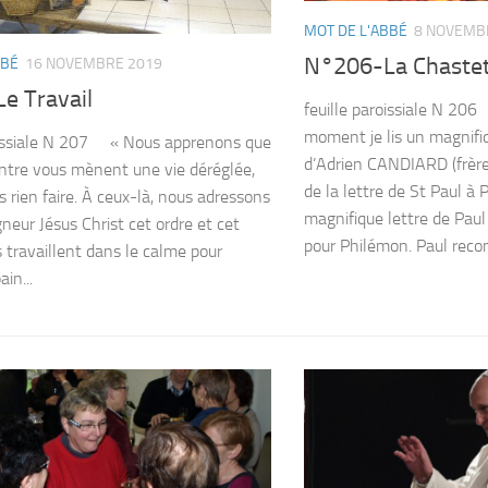
MOT DE L'ABBÉ
8 NOVEMB
N°206-La Chaste
BBÉ
16 NOVEMBRE 2019
e Travail
feuille paroissiale N 206
moment je lis un magnifiq
roissiale N 207 « Nous apprenons que
d’Adrien CANDIARD (frère
entre vous mènent une vie déréglée,
de la lettre de St Paul à
s rien faire. À ceux-là, nous adressons
magnifique lettre de Pau
neur Jésus Christ cet ordre et cet
pour Philémon. Paul reco
ls travaillent dans le calme pour
in...