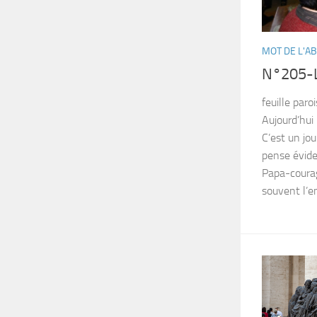
MOT DE L'A
N°205-L
feuille par
Aujourd’hui 
C’est un jou
pense évid
Papa-courage
souvent l’e