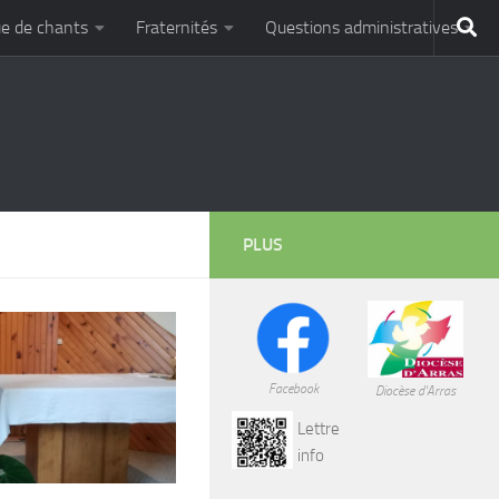
e de chants
Fraternités
Questions administratives
PLUS
Facebook
Diocèse d'Arras
Lettre
info