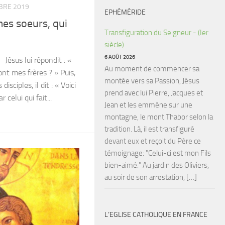
BRE 2019
EPHÉMÉRIDE
es soeurs, qui
Transfiguration du Seigneur - (Ier
siècle)
6 AOÛT 2026
Jésus lui répondit : «
Au moment de commencer sa
ont mes frères ? » Puis,
montée vers sa Passion, Jésus
isciples, il dit : « Voici
prend avec lui Pierre, Jacques et
celui qui fait...
Jean et les emmène sur une
montagne, le mont Thabor selon la
tradition. Là, il est transfiguré
devant eux et reçoit du Père ce
témoignage: "Celui-ci est mon Fils
bien-aimé." Au jardin des Oliviers,
au soir de son arrestation, […]
L’EGLISE CATHOLIQUE EN FRANCE