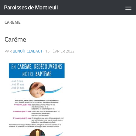
Paroisses de Montreuil
Skip to content
CARÊME
Carême
PAR
BENOÎT CLABAUT
·
15 FÉVRIER 2022