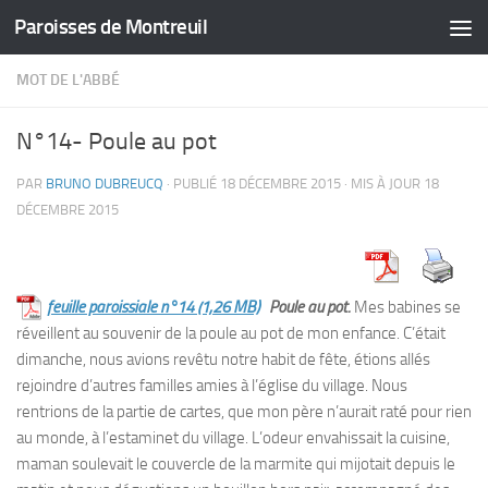
Paroisses de Montreuil
Skip to content
MOT DE L'ABBÉ
N°14- Poule au pot
PAR
BRUNO DUBREUCQ
· PUBLIÉ
18 DÉCEMBRE 2015
· MIS À JOUR
18
DÉCEMBRE 2015
feuille paroissiale n°14
Poule au pot.
Mes babines se
réveillent au souvenir de la poule au pot de mon enfance. C’était
dimanche, nous avions revêtu notre habit de fête, étions allés
rejoindre d’autres familles amies à l’église du village. Nous
rentrions de la partie de cartes, que mon père n’aurait raté pour rien
au monde, à l’estaminet du village. L’odeur envahissait la cuisine,
maman soulevait le couvercle de la marmite qui mijotait depuis le