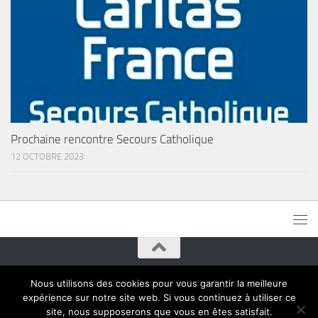
Prochaine rencontre Secours Catholique
12 OCTOBRE 2023
Paroisses de Montreuil © 2015. Tous droits réservés
Nous utilisons des cookies pour vous garantir la meilleure
expérience sur notre site web. Si vous continuez à utiliser ce
site, nous supposerons que vous en êtes satisfait.