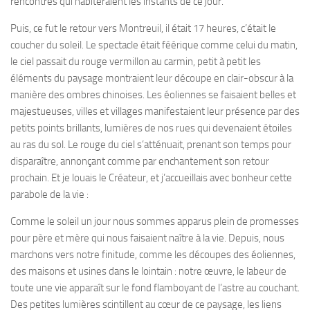
rencontres qui habiteraient les instants de ce jour.
Puis, ce fut le retour vers Montreuil, il était 17 heures, c’était le
coucher du soleil. Le spectacle était féérique comme celui du matin,
le ciel passait du rouge vermillon au carmin, petit à petit les
éléments du paysage montraient leur découpe en clair-obscur à la
manière des ombres chinoises. Les éoliennes se faisaient belles et
majestueuses, villes et villages manifestaient leur présence par des
petits points brillants, lumières de nos rues qui devenaient étoiles
au ras du sol. Le rouge du ciel s’atténuait, prenant son temps pour
disparaître, annonçant comme par enchantement son retour
prochain. Et je louais le Créateur, et j’accueillais avec bonheur cette
parabole de la vie :
Comme le soleil un jour nous sommes apparus plein de promesses
pour père et mère qui nous faisaient naître à la vie. Depuis, nous
marchons vers notre finitude, comme les découpes des éoliennes,
des maisons et usines dans le lointain : notre œuvre, le labeur de
toute une vie apparaît sur le fond flamboyant de l’astre au couchant.
Des petites lumières scintillent au cœur de ce paysage, les liens