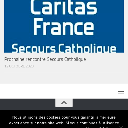
Prochaine rencontre Secours Catholique
12 OCTOBRE 2023
Paroisses de Montreuil © 2015. Tous droits réservés
Nous utilisons des cookies pour vous garantir la meilleure
expérience sur notre site web. Si vous continuez à utiliser ce