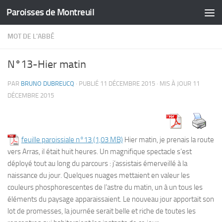
Paroisses de Montreuil
Skip to content
MOT DE L'ABBÉ
N°13-Hier matin
PAR
BRUNO DUBREUCQ
· PUBLIÉ
11 DÉCEMBRE 2015
· MIS À JOUR
11
DÉCEMBRE 2015
feuille paroissiale n°13
Hier matin, je prenais la route
vers Arras, il était huit heures. Un magnifique spectacle s’est
déployé tout au long du parcours : j’assistais émerveillé à la
naissance du jour. Quelques nuages mettaient en valeur les
couleurs phosphorescentes de l’astre du matin, un à un tous les
éléments du paysage apparaissaient. Le nouveau jour apportait son
lot de promesses, la journée serait belle et riche de toutes les