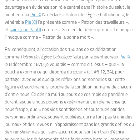
davantage en évidence son rôle central dans l’histoire du salut : le
bienheureux
Pie IX
l’a déclaré « Patron de l’Église Catholique », le
vénérable
Pie XII
l’a présenté comme « Patron des travailleurs »,
et
saint Jean Paul II
comme « Gardien du Rédempteur ». Le peuple
l’invoque comme « Patron de la bonne mort ».
Par conséquent, à l’occasion des 150 ans de sa déclaration
comme
Patron de l’Église Catholique
faite par le bienheureux
Pie IX
,
le 8 décembre 1870, je voudrais – comme dit Jésus – que « la
bouche exprime ce qui déborde du cœur » (cf.
Mt
12, 34), pour
partager avec vous quelques réflexions personnelles sur cette
figure extraordinaire, si proche de la condition humaine de chacun
d’entre nous. Ce désir a mûri au cours de ces mois de pandémie
durant lesquels nous pouvons expérimenter, en pleine crise qui
nous frappe, que « nos vies sont tissées et soutenues par des
personnes ordinaires, souvent oubliées, qui ne font pas la une des
journaux et des revues ni n’apparaissent dans les grands défilés du
dernier
show
mais qui, sans aucun doute, sont en train d’écrire
aujourd’hui les évènements décisifs de notre histoire : médecins,