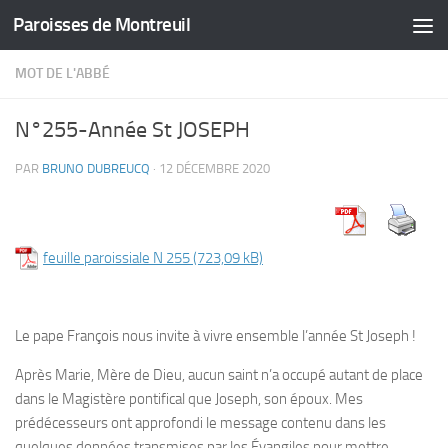
Paroisses de Montreuil
Skip to content
MOT DE L'ABBÉ
N°255-Année St JOSEPH
PAR
BRUNO DUBREUCQ
·
12 DÉCEMBRE 2020
feuille paroissiale N 255
Le pape François nous invite à vivre ensemble l’année St Joseph !
Après Marie, Mère de Dieu, aucun saint n’a occupé autant de place
dans le Magistère pontifical que Joseph, son époux. Mes
prédécesseurs ont approfondi le message contenu dans les
quelques données transmises par les Évangiles pour mettre