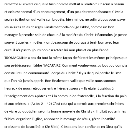
remettre à l’envers ce que le bien nommé mettait à l’endroit. Chacun a besoin
et cela est normal d’un encouragement, d’un peu de reconnaissance. C’est la
seule rétribution qui vaille car la quête, bien mince, ne suffirait pas pour payer
les salaires et les charges. Finalement cela oblige l’abbé, comme un bon
manager à prendre soin de chacun à la manière du Christ. Néanmoins, je pense
souvent que les « fidèles » ont beaucoup de courage à tenir bon avec leur
curé, il n’a pas toujours bon caractère lui non plus et en plus l’abbé
TROMAGNIN n’a pas du tout la même façon de faire et les mêmes principes que
son prédécesseur l’abbé NACAFAIRE. Comment voulez-vous au bout du compte
construire une communauté : corps du Christ ? Il y a de quoi perdre le latin
que l’on n’a jamais appris. Bon finalement, vaille que vaille nous sommes
heureux de nous retrouver entre frères et sœurs
« Ils étaient assidus à
l’enseignement des Apôtres et à la communion fraternelle, à la fraction du pain
et aux prières. » (Actes 2 – 42) C’est cela qui a permis aux premiers chrétiens
de vivre au quotidien selon la bonne nouvelle du Christ : « Il fallait soutenir les
faibles, organiser l’Eglise, annoncer le message de Jésus, gérer l’hostilité
croissante de la société. » (Ze Bible). C’est dans leur confiance en Dieu qu’ils