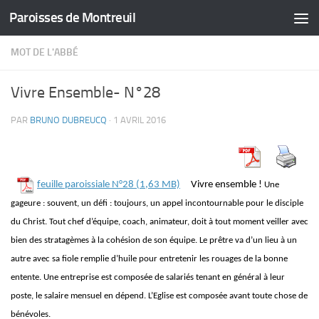
Paroisses de Montreuil
Skip to content
MOT DE L'ABBÉ
Vivre Ensemble- N°28
PAR
BRUNO DUBREUCQ
·
1 AVRIL 2016
feuille paroissiale N°28
Vivre ensemble !
Une
gageure : souvent, un défi : toujours, un appel incontournable pour le disciple
du Christ. Tout chef d’équipe, coach, animateur, doit à tout moment veiller avec
bien des stratagèmes à la cohésion de son équipe. Le prêtre va d’un lieu à un
autre avec sa fiole remplie d’huile pour entretenir les rouages de la bonne
entente. Une entreprise est composée de salariés tenant en général à leur
poste, le salaire mensuel en dépend. L’Eglise est composée avant toute chose de
bénévoles.