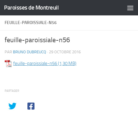
Paroisses de Montreuil
Skip to content
FEUILLE-PAROISSIALE-N56
feuille-paroissiale-n56
PAR
BRUNO DUBREUCQ
·
29 OCTOBRE 2016
feuille-paroissiale-n56
PARTAGER