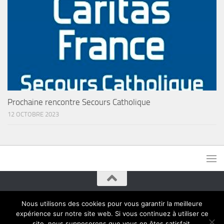
Prochaine rencontre Secours Catholique
12 OCTOBRE 2023
Paroisses de Montreuil © 2015. Tous droits réservés
Nous utilisons des cookies pour vous garantir la meilleure
expérience sur notre site web. Si vous continuez à utiliser ce
site, nous supposerons que vous en êtes satisfait.