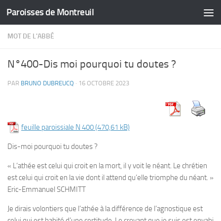
Paroisses de Montreuil
Skip to content
MOT DE L'ABBÉ
N°400-Dis moi pourquoi tu doutes ?
PAR
BRUNO DUBREUCQ
·
16 OCTOBRE 2023
feuille paroissiale N 400
Dis-moi pourquoi tu doutes ?
« L’athée est celui qui croit en la mort, il y voit le néant. Le chrétien
est celui qui croit en la vie dont il attend qu’elle triomphe du néant. »
Eric-Emmanuel SCHMITT
Je dirais volontiers que l’athée à la différence de l’agnostique est
celui qui est habité d’une certitude. Le croyant que je suis est envahi