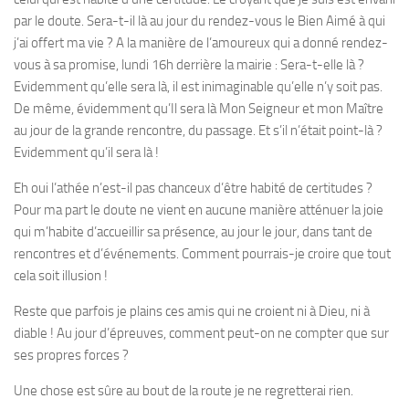
par le doute. Sera-t-il là au jour du rendez-vous le Bien Aimé à qui
j’ai offert ma vie ? A la manière de l’amoureux qui a donné rendez-
vous à sa promise, lundi 16h derrière la mairie : Sera-t-elle là ?
Evidemment qu’elle sera là, il est inimaginable qu’elle n’y soit pas.
De même, évidemment qu’Il sera là Mon Seigneur et mon Maître
au jour de la grande rencontre, du passage. Et s’il n’était point-là ?
Evidemment qu’il sera là !
Eh oui l’athée n’est-il pas chanceux d’être habité de certitudes ?
Pour ma part le doute ne vient en aucune manière atténuer la joie
qui m’habite d’accueillir sa présence, au jour le jour, dans tant de
rencontres et d’événements. Comment pourrais-je croire que tout
cela soit illusion !
Reste que parfois je plains ces amis qui ne croient ni à Dieu, ni à
diable ! Au jour d’épreuves, comment peut-on ne compter que sur
ses propres forces ?
Une chose est sûre au bout de la route je ne regretterai rien.