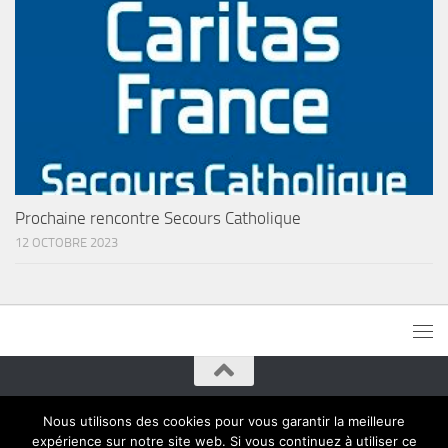
Prochaine rencontre Secours Catholique
12 OCTOBRE 2023
Paroisses de Montreuil © 2015. Tous droits réservés
Nous utilisons des cookies pour vous garantir la meilleure
expérience sur notre site web. Si vous continuez à utiliser ce