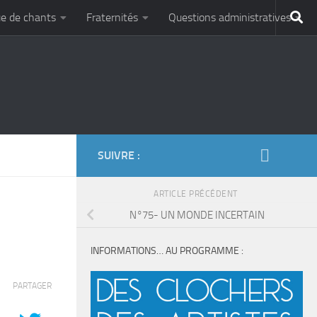
e de chants
Fraternités
Questions administratives
SUIVRE :
ARTICLE PRÉCÉDENT
N°75- UN MONDE INCERTAIN
INFORMATIONS… AU PROGRAMME :
PARTAGER