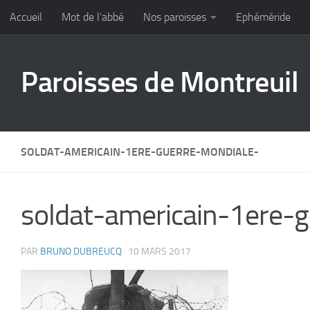
Accueil
Mot de l’abbé
Nos paroisses
Ephéméride
Skip to content
Paroisses de Montreuil
SOLDAT-AMERICAIN-1ERE-GUERRE-MONDIALE-
soldat-americain-1ere-
PAR
BRUNO DUBREUCQ
·
10 MARS 2017