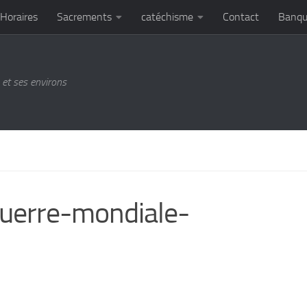
Horaires
Sacrements
catéchisme
Contact
Banqu
et ses environs
guerre-mondiale-