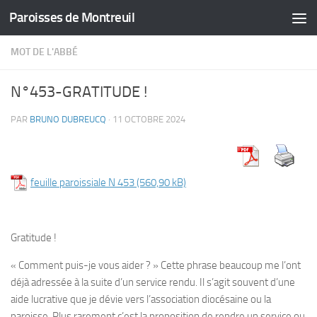
Paroisses de Montreuil
Skip to content
MOT DE L'ABBÉ
N°453-GRATITUDE !
PAR
BRUNO DUBREUCQ
·
11 OCTOBRE 2024
feuille paroissiale N 453
Gratitude !
« Comment puis-je vous aider ? » Cette phrase beaucoup me l’ont
déjà adressée à la suite d’un service rendu. Il s’agit souvent d’une
aide lucrative que je dévie vers l’association diocésaine ou la
paroisse. Plus rarement c’est la proposition de rendre un service ou