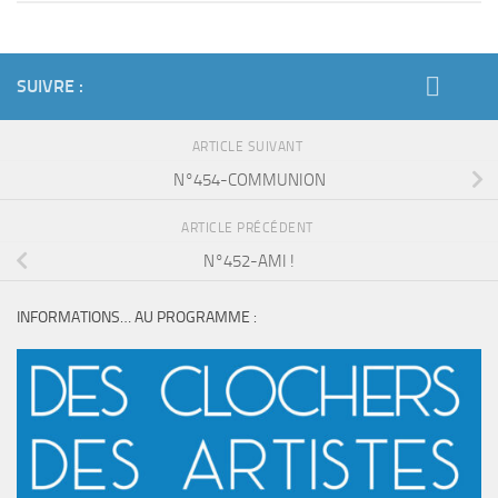
SUIVRE :
ARTICLE SUIVANT
N°454-COMMUNION
ARTICLE PRÉCÉDENT
N°452-AMI !
INFORMATIONS… AU PROGRAMME :