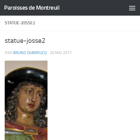
Paroisses de Montreuil
Skip to content
STATUE-JOSSE2
statue-josse2
PAR
BRUNO DUBREUCQ
·
20 MAI 2017