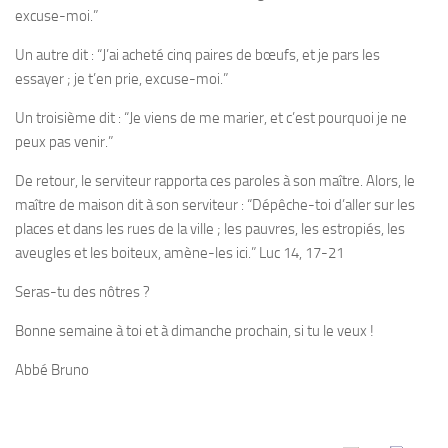
excuse-moi.”
Un autre dit : “J’ai acheté cinq paires de bœufs, et je pars les
essayer ; je t’en prie, excuse-moi.”
Un troisième dit : “Je viens de me marier, et c’est pourquoi je ne
peux pas venir.”
De retour, le serviteur rapporta ces paroles à son maître. Alors, le
maître de maison dit à son serviteur : “Dépêche-toi d’aller sur les
places et dans les rues de la ville ; les pauvres, les estropiés, les
aveugles et les boiteux, amène-les ici.”
Luc 14, 17-21
Seras-tu des nôtres ?
Bonne semaine à toi et à dimanche prochain, si tu le veux !
Abbé Bruno