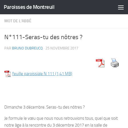
Paroisses de Montreuil
Skip to content
MOT DE L'ABBÉ
N°111-Seras-tu des nôtres ?
PAR
BRUNO DUBREUCQ
·
25 NOVEMBRE 2017
feuille paroissiale N 111
Dimanche 3 décembre.
Seras-tu des nôtres ?
Je formule le vœu que nous nous retrouvions tous, quel que soit
notre âge à la rencontre du 3 décembre 2017 en la salle de