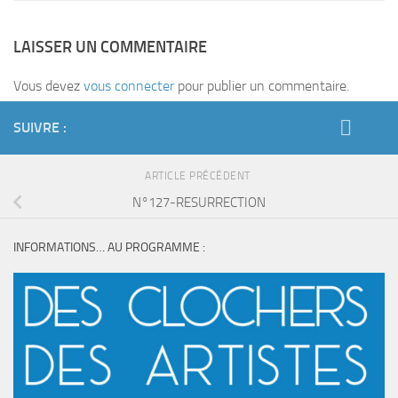
LAISSER UN COMMENTAIRE
Vous devez
vous connecter
pour publier un commentaire.
SUIVRE :
ARTICLE PRÉCÉDENT
N°127-RESURRECTION
INFORMATIONS… AU PROGRAMME :