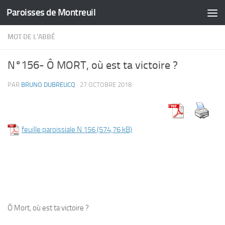
Paroisses de Montreuil
Skip to content
MOT DE L'ABBÉ
N°156- Ô MORT, où est ta victoire ?
PAR
BRUNO DUBREUCQ
·
27 OCTOBRE 2018
feuille paroissiale N 156
Ô Mort, où est ta victoire ?