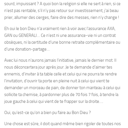
sourd, impuissant ? A quoi bon la religion si elle ne sert à rien, si ce
n’est pas rentable, s’il n’y pas retour sur investissement, j’ai beau
prier, allumer des cierges, faire dire des messes, rien n’y change !
Eh oui le bon Dieu n’a vraiment rien à voir avec l’assurance AXA,
GAN ou GENERALI… Ce n’est ni une assurance-vie ni un contrat
obsèques, ni la certitude d’une bonne retraite complémentaire ou
d’une donation-partage…
Avec lui nous n’aurons jamais l’initiative, jamais le dernier mot. Il
nous déconcertera jour après jour. Je te demande d’aimer tes
ennemis, d’inviter à ta table celle et celui qui ne pourra te rendre
l’invitation, d’ouvrir ta porte en pleine nuit à celui qui vient te
demander un morceau de pain, de donner ton manteau à celui qui
sollicite ta chemise, à pardonner plus de 70 fois 7 fois, à tendre la
joue gauche à celui qui vient de te frapper sur la droite….
Oui, qu’est-ce qu’on a bien pu faire au Bon Dieu ?
Une chose est sûre, il doit quand même bien rigoler de toutes nos