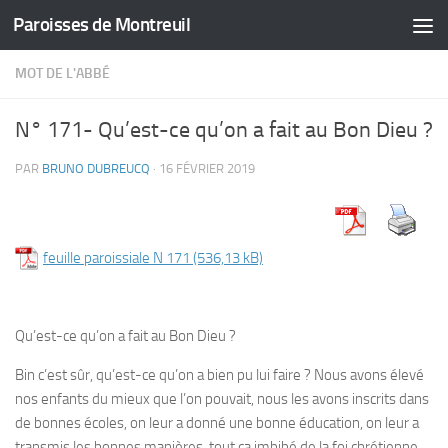
Paroisses de Montreuil
Skip to content
MOT DE L'ABBÉ
N° 171- Qu’est-ce qu’on a fait au Bon Dieu ?
PAR
BRUNO DUBREUCQ
·
16 FÉVRIER 2019
feuille paroissiale N 171
Qu’est-ce qu’on a fait au Bon Dieu ?
Bin c’est sûr, qu’est-ce qu’on a bien pu lui faire ? Nous avons élevé
nos enfants du mieux que l’on pouvait, nous les avons inscrits dans
de bonnes écoles, on leur a donné une bonne éducation, on leur a
transmis les bonnes manières, tout ça imbibé de la foi chrétienne,