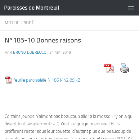
Paroisses de Montreuil
Skip to content
MOT DE L'ABBÉ
N°185-10 Bonnes raisons
PAR
BRUNO DUBREUCQ
·
24 MAI 2019
feuille paroissiale N 185
Certains jeunes n’aiment pas beaucoup aller à la messe. Il y en a qui
disent tout simplement : « Qu’est-ce que je m’ennuie ! Et ils
préfèrent rester sous leur couette, d’autant plus que beaucoup de
parents ne vont plus eux-mêmes à la messe. Voilà ce que YOUCAT