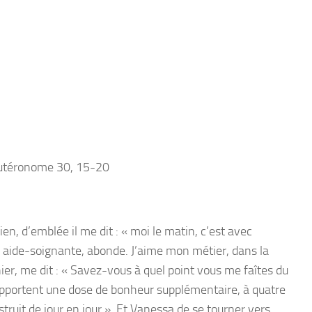
utéronome
30, 15-20
cien, d’emblée il me dit : « moi le matin, c’est avec
a, aide-soignante, abonde. J’aime mon métier, dans la
ier, me dit : « Savez-vous à quel point vous me faîtes du
apportent une dose de bonheur supplémentaire, à quatre
ruit de jour en jour ». Et Vanessa de se tourner vers