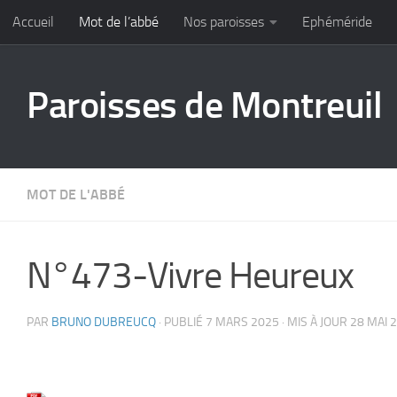
Accueil
Mot de l’abbé
Nos paroisses
Ephéméride
Skip to content
Paroisses de Montreuil
MOT DE L'ABBÉ
N°473-Vivre Heureux
PAR
BRUNO DUBREUCQ
· PUBLIÉ
7 MARS 2025
· MIS À JOUR
28 MAI 