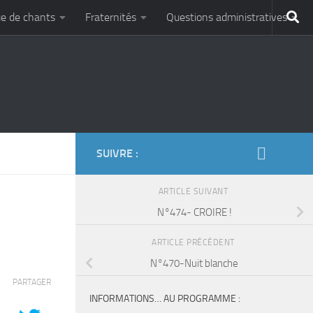
e de chants
Fraternités
Questions administratives
SUIVRE :
ARTICLE SUIVANT
N°474- CROIRE !
ARTICLE PRÉCÉDENT
N°470-Nuit blanche
PARTAGER
INFORMATIONS… AU PROGRAMME :