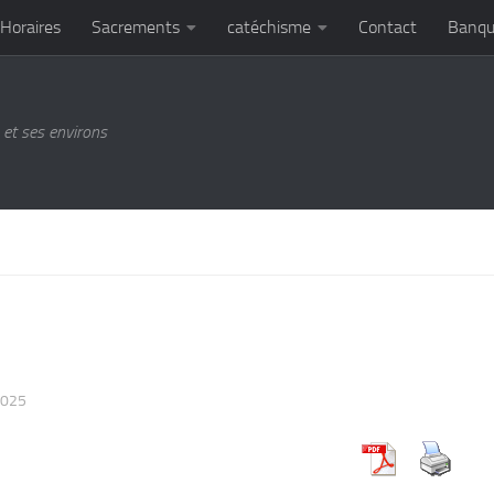
Horaires
Sacrements
catéchisme
Contact
Banqu
et ses environs
2025