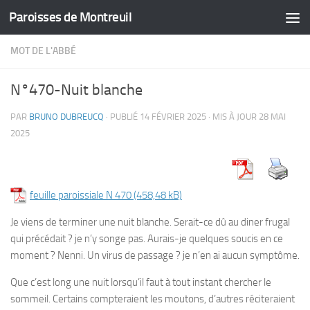
Paroisses de Montreuil
Skip to content
MOT DE L'ABBÉ
N°470-Nuit blanche
PAR
BRUNO DUBREUCQ
· PUBLIÉ
14 FÉVRIER 2025
· MIS À JOUR
28 MAI
2025
feuille paroissiale N 470
Je viens de terminer une nuit blanche. Serait-ce dû au diner frugal
qui précédait ? je n’y songe pas. Aurais-je quelques soucis en ce
moment ? Nenni. Un virus de passage ? je n’en ai aucun symptôme.
Que c’est long une nuit lorsqu’il faut à tout instant chercher le
sommeil. Certains compteraient les moutons, d’autres réciteraient