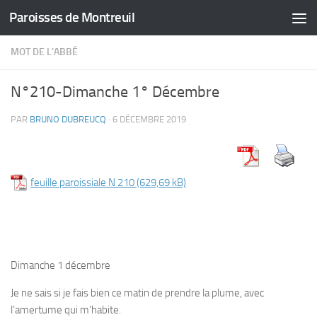
Paroisses de Montreuil
Skip to content
MOT DE L'ABBÉ
N°210-Dimanche 1° Décembre
PAR
BRUNO DUBREUCQ
·
6 DÉCEMBRE 2019
feuille paroissiale N 210
Dimanche 1 décembre
Je ne sais si je fais bien ce matin de prendre la plume, avec
l’amertume qui m’habite.