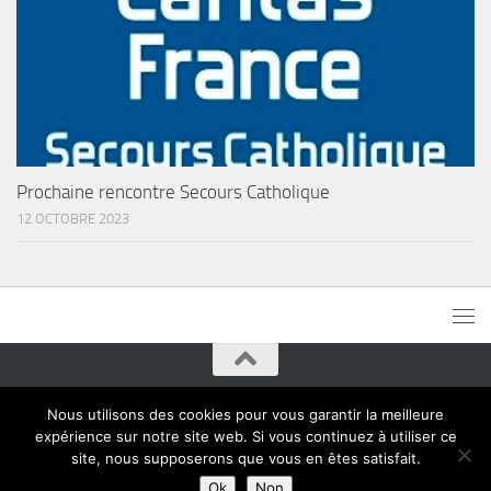
Prochaine rencontre Secours Catholique
12 OCTOBRE 2023
Paroisses de Montreuil © 2015. Tous droits réservés
Nous utilisons des cookies pour vous garantir la meilleure
expérience sur notre site web. Si vous continuez à utiliser ce
site, nous supposerons que vous en êtes satisfait.
Ok
Non