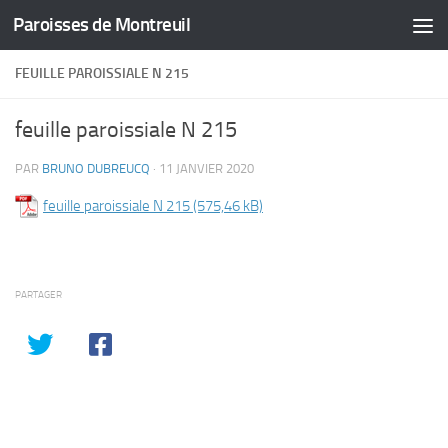
Paroisses de Montreuil
Skip to content
FEUILLE PAROISSIALE N 215
feuille paroissiale N 215
PAR
BRUNO DUBREUCQ
·
11 JANVIER 2020
feuille paroissiale N 215
PARTAGER