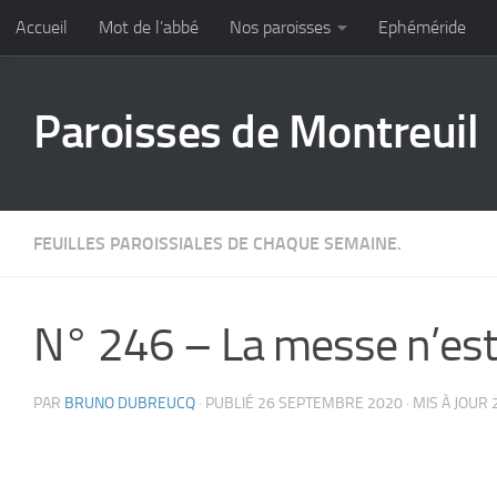
Accueil
Mot de l’abbé
Nos paroisses
Ephéméride
Skip to content
Paroisses de Montreuil
FEUILLES PAROISSIALES DE CHAQUE SEMAINE.
N° 246 – La messe n’est
PAR
BRUNO DUBREUCQ
· PUBLIÉ
26 SEPTEMBRE 2020
· MIS À JOUR