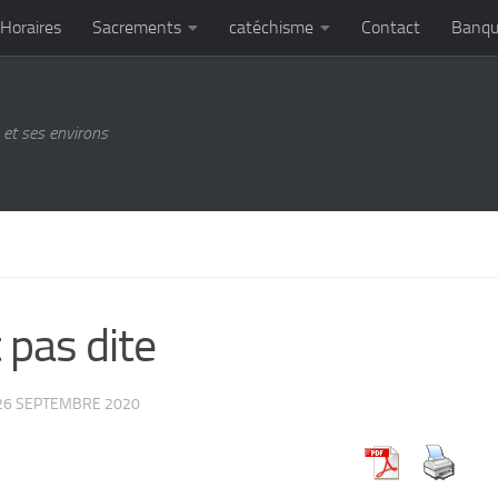
Horaires
Sacrements
catéchisme
Contact
Banqu
et ses environs
 pas dite
26 SEPTEMBRE 2020