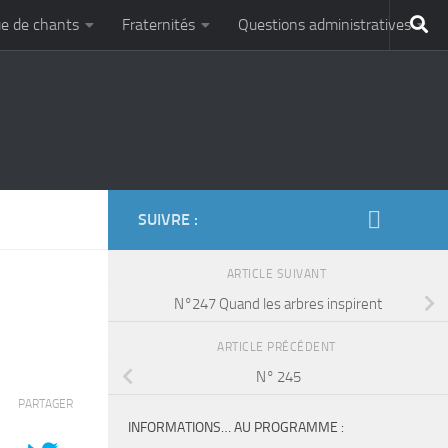
e de chants
Fraternités
Questions administratives
SUIVRE :
ARTICLE SUIVANT
N°247 Quand les arbres inspirent
ARTICLE PRÉCÉDENT
N° 245
PARTAGER
INFORMATIONS… AU PROGRAMME :