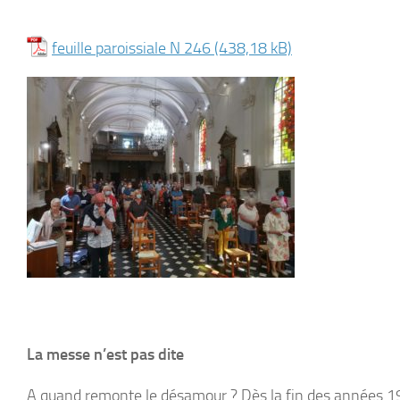
feuille paroissiale N 246
La messe n’est pas dite
A quand remonte le désamour ? Dès la fin des années 19