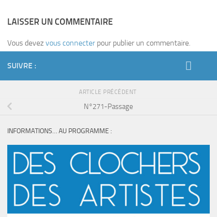
LAISSER UN COMMENTAIRE
Vous devez
vous connecter
pour publier un commentaire.
SUIVRE :
ARTICLE PRÉCÉDENT
N°271-Passage
INFORMATIONS… AU PROGRAMME :