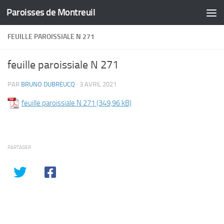
Paroisses de Montreuil
Skip to content
FEUILLE PAROISSIALE N 271
feuille paroissiale N 271
PAR
BRUNO DUBREUCQ
·
3 AVRIL 2021
feuille paroissiale N 271
PARTAGER