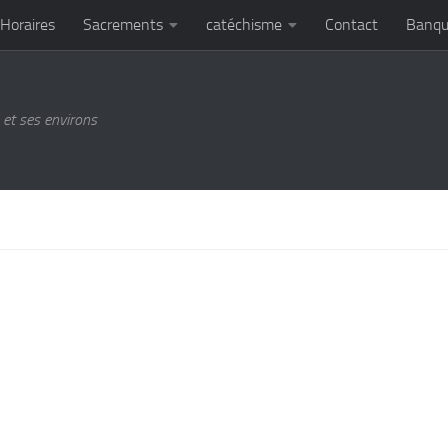
Horaires
Sacrements
catéchisme
Contact
Banqu
et ses environs