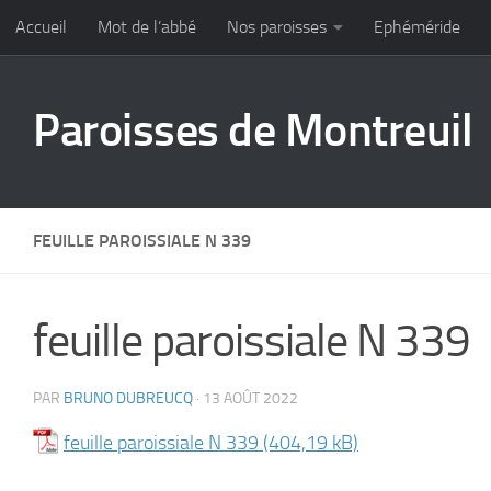
Accueil
Mot de l’abbé
Nos paroisses
Ephéméride
Skip to content
Paroisses de Montreuil
FEUILLE PAROISSIALE N 339
feuille paroissiale N 339
PAR
BRUNO DUBREUCQ
·
13 AOÛT 2022
feuille paroissiale N 339