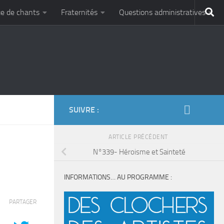
e de chants
Fraternités
Questions administratives
SUIVRE :
ARTICLE PRÉCÉDENT
N°339- Héroisme et Sainteté
INFORMATIONS… AU PROGRAMME :
PARTAGER