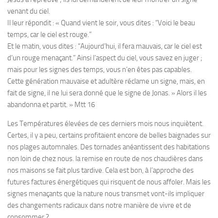
venant du ciel.
Il leur répondit : « Quand vient le soir, vous dites : “Voici le beau
temps, car le ciel est rouge.”
Et le matin, vous dites : “Aujourd’hui, il fera mauvais, car le ciel est
d’un rouge menaçant.” Ainsi l’aspect du ciel, vous savez en juger ;
mais pour les signes des temps, vous n’en êtes pas capables.
Cette génération mauvaise et adultère réclame un signe, mais, en
fait de signe, il ne lui sera donné que le signe de Jonas. » Alors il les
abandonna et partit. »
Mtt 16
Les Températures élevées de ces derniers mois nous inquiètent.
Certes, il y a peu, certains profitaient encore de belles baignades sur
nos plages automnales. Des tornades anéantissent des habitations
non loin de chez nous. la remise en route de nos chaudières dans
nos maisons se fait plus tardive. Cela est bon, à l’approche des
futures factures énergétiques qui risquent de nous affoler. Mais les
signes menaçants que la nature nous transmet vont-ils impliquer
des changements radicaux dans notre manière de vivre et de
consommer ?