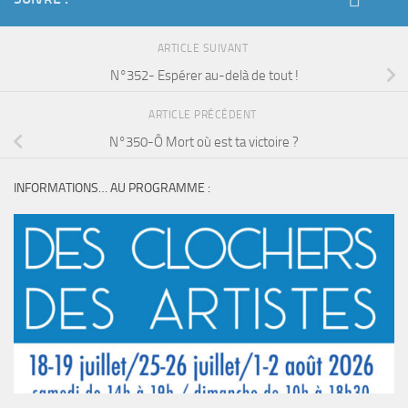
ARTICLE SUIVANT
N°352- Espérer au-delà de tout !
ARTICLE PRÉCÉDENT
N°350-Ô Mort où est ta victoire ?
INFORMATIONS… AU PROGRAMME :