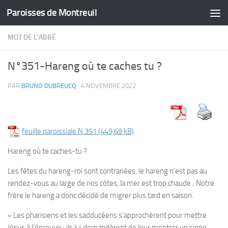
Paroisses de Montreuil
Skip to content
MOT DE L'ABBÉ
N°351-Hareng où te caches tu ?
PAR
BRUNO DUBREUCQ
·
4 NOVEMBRE 2022
feuille paroissiale N 351
Hareng où te caches-tu ?
Les fêtes du hareng-roi sont contrariées, le hareng n’est pas au
rendez-vous au large de nos côtes, la mer est trop chaude ; Notre
frère le hareng a donc décidé de migrer plus tard en saison.
« Les pharisiens et les sadducéens s’approchèrent pour mettre
Jésus à l’épreuve ; ils lui demandèrent de leur montrer un signe