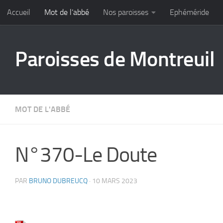
Accueil
Mot de l’abbé
Nos paroisses
Ephéméride
Skip to content
Paroisses de Montreuil
MOT DE L'ABBÉ
N°370-Le Doute
PAR
BRUNO DUBREUCQ
·
10 MARS 2023