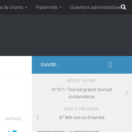
e de chants
Fraternités
Questions administratives
SUIVRE :
ARTICLE SUIVANT
N°371- Tout est gratuit, tout est
surabondance.
ARTICLE PRÉCÉDENT
N°369-Voir ou Entendre
PARTAGER