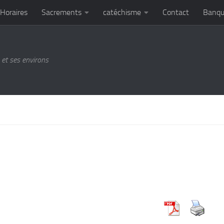
Horaires
Sacrements
catéchisme
Contact
Banqu
et ses environs