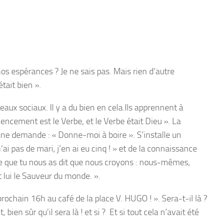
os espérances ? Je ne sais pas. Mais rien d’autre
tait bien ».
eaux sociaux. Il y a du bien en cela.Ils apprennent à
encement est le Verbe, et le Verbe était Dieu ». La
 une demande : «
Donne-moi à boire
». S’installe un
n’ai pas de mari, j’en ai eu cinq !
» et de la connaissance
e que tu nous as dit
que nous croyons : nous-mêmes,
 lui le Sauveur du monde. ».
rochain 16h au café de la place V. HUGO ! ». Sera-t-il là ?
en sûr qu’il sera là ! et si ? Et si tout cela n’avait été