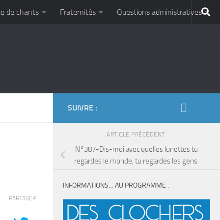
e de chants
Fraternités
Questions administratives
SUIVRE :
ARTICLE PRÉCÉDENT
N°387-Dis-moi avec quelles lunettes tu
regardes le monde, tu regardes les gens
INFORMATIONS… AU PROGRAMME :
PARTAGER