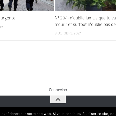
’urgence
N°294-n’oublie jamais que tu va
mourir et surtout n’oublie pas de 
15
3 OCTOBRE 2021
Connexion
e expérience sur notre site web. Si vous continuez à utiliser ce site, n