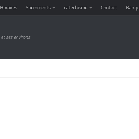
Horaires
Sacrements
catéchisme
Contact
Banqu
et ses environs