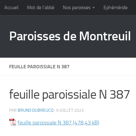
Accueil
Mot de l’abbé
Nos paroisses
Ephéméride
Skip to content
Paroisses de Montreuil
FEUILLE PAROISSIALE N 387
feuille paroissiale N 387
PAR
BRUNO DUBREUCQ
·
9 JUILLET 2023
feuille paroissiale N 387