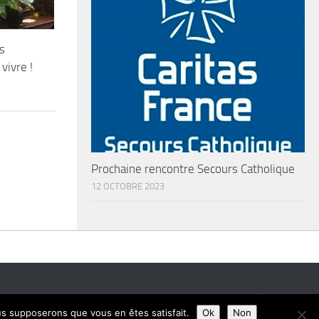
s
vivre !
Prochaine rencontre Secours Catholique
12 OCTOBRE 2023
ous supposerons que vous en êtes satisfait.
Ok
Non