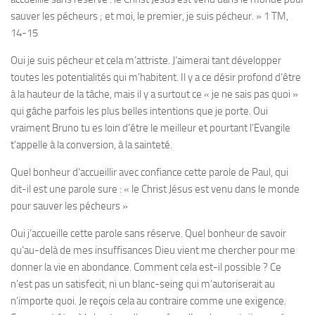
sauver les pécheurs ; et moi, le premier, je suis pécheur.
» 1 TM,
14-15
Oui je suis pécheur et cela m’attriste. J’aimerai tant développer
toutes les potentialités qui m’habitent. Il y a ce désir profond d’être
à la hauteur de la tâche, mais il y a surtout ce « je ne sais pas quoi »
qui gâche parfois les plus belles intentions que je porte. Oui
vraiment Bruno tu es loin d’être le meilleur et pourtant l’Evangile
t’appelle à la conversion, à la sainteté.
Quel bonheur d’accueillir avec confiance cette parole de Paul, qui
dit-il est une parole sure : « le Christ Jésus est venu dans le monde
pour sauver les pécheurs »
Oui j’accueille cette parole sans réserve. Quel bonheur de savoir
qu’au-delà de mes insuffisances Dieu vient me chercher pour me
donner la vie en abondance. Comment cela est-il possible ? Ce
n’est pas un satisfecit, ni un blanc-seing qui m’autoriserait au
n’importe quoi. Je reçois cela au contraire comme une exigence.