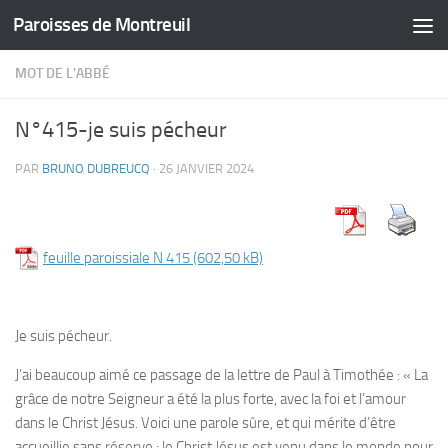
Paroisses de Montreuil
Skip to content
MOT DE L'ABBÉ
N°415-je suis pécheur
PAR
BRUNO DUBREUCQ
·
26 JANVIER 2024
feuille paroissiale N 415
Je suis pécheur.
J’ai beaucoup aimé ce passage de la lettre de Paul à Timothée : «
La
grâce de notre Seigneur a été la plus forte, avec la foi et l’amour
dans le Christ Jésus. Voici une parole sûre, et qui mérite d’être
accueillie sans réserve : le Christ Jésus est venu dans le monde pour