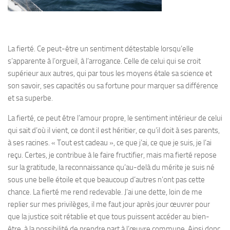
La fierté.
Ce peut-être un sentiment détestable lorsqu’elle
s’apparente à l’orgueil, à l’arrogance. Celle de celui qui se croit
supérieur aux autres, qui par tous les moyens étale sa science et
son savoir, ses capacités ou sa fortune pour marquer sa différence
et sa superbe.
La fierté, ce peut être l’amour propre, le sentiment intérieur de celui
qui sait d’où il vient, ce dont il est héritier, ce qu’il doit à ses parents,
à ses racines. « Tout est cadeau », ce que j’ai, ce que je suis, je l’ai
reçu. Certes, je contribue à le faire fructifier, mais ma fierté repose
sur la gratitude, la reconnaissance qu’au-delà du mérite je suis né
sous une belle étoile et que beaucoup d’autres n’ont pas cette
chance. La fierté me rend redevable. J’ai une dette, loin de me
replier sur mes privilèges, il me faut jour après jour œuvrer pour
que la justice soit rétablie et que tous puissent accéder au bien-
être, à la possibilité de prendre part à l’œuvre commune. Ainsi donc,