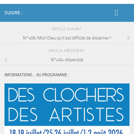
SUIVRE :
ARTICLE SUIVANT
N°406-Mon Dieu qu’il est difficile de discerner !
ARTICLE PRÉCÉDENT
N°404-Adversité
INFORMATIONS… AU PROGRAMME :